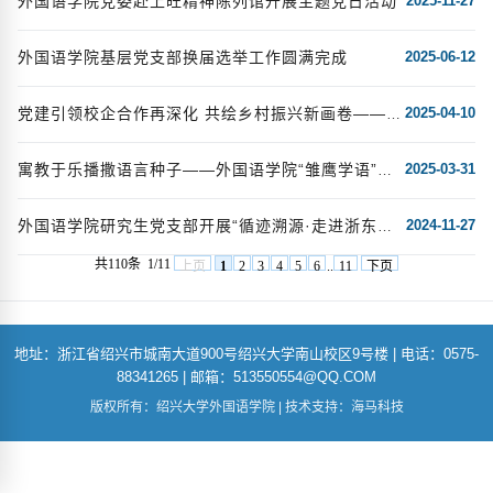
外国语学院党委赴上旺精神陈列馆开展主题党日活动
2025-11-27
外国语学院基层党支部换届选举工作圆满完成
2025-06-12
2025-04-10
党建引领校企合作再深化 共绘乡村振兴新画卷——外国语学院赴兰亭景区开展主题党日活动
2025-03-31
寓教于乐播撒语言种子——外国语学院“雏鹰学语”团队走进东湖镇小学
2024-11-27
外国语学院研究生党支部开展“循迹溯源·走进浙东运河文化园”主题党日活动
共110条
1/11
上页
1
2
3
4
5
6
..
11
下页
地址：浙江省绍兴市城南大道900号绍兴大学南山校区9号楼 | 电话：0575-
88341265 | 邮箱：513550554@QQ.COM
版权所有：绍兴大学外国语学院 | 技术支持：海马科技