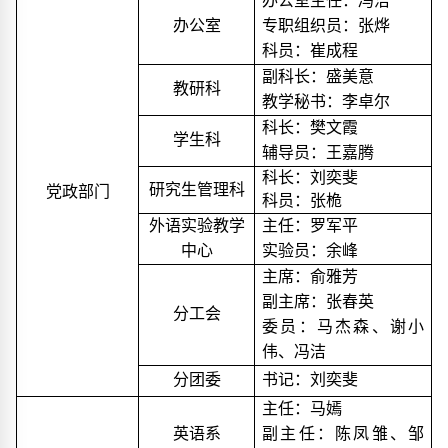
办公室主任：冯洁
办公室
专职组织员：张烨
科员：崔成程
副科长：
盛美意
教研科
教学秘书：李卓尔
科长：樊文霞
学生科
辅导员：王嘉腾
科长：刘奕斐
研究生管理科
党政部门
科员：张桅
外语实验教学
主任：罗军平
中心
实验员：余峰
主席：
俞雅芳
副主席：张春英
分工会
委员：马杰森、谢小
伟、冯洁
分团委
书记：刘奕斐
主任：马嫣
英语系
副主任：陈凤雏、邹